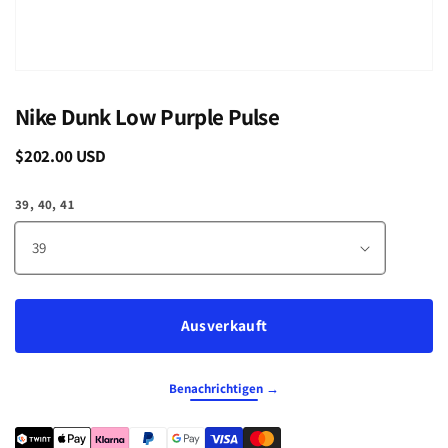
Nike Dunk Low Purple Pulse
Normaler
$202.00 USD
Ausverkauft
Preis
39, 40, 41
Ausverkauft
Benachrichtigen →