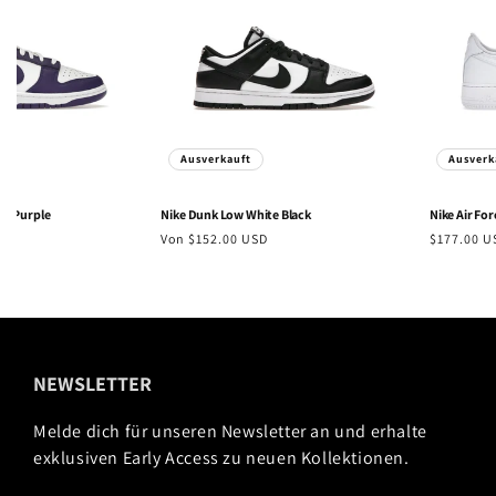
Ausverkauft
Ausverk
t Purple
Nike
Dunk Low White Black
Nike
Air Forc
Normaler
Von $152.00 USD
Normaler
$177.00 U
Preis
Preis
NEWSLETTER
Melde dich für unseren Newsletter an und erhalte
exklusiven Early Access zu neuen Kollektionen.