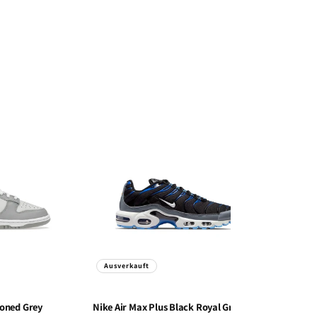
Ausverkauft
Ausverk
ned Grey
Nike
Air Max Plus Black Royal Grey
Nike
Air M