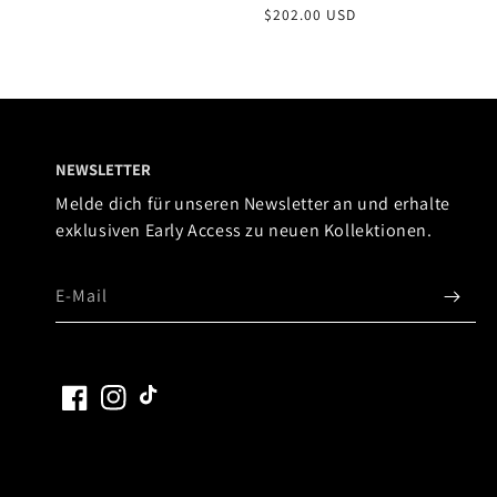
aler
$152.00 USD
Normaler
$202.00 USD
s
Preis
NEWSLETTER
Melde dich für unseren Newsletter an und erhalte
exklusiven Early Access zu neuen Kollektionen.
E-Mail
Facebook
Instagram
TikTok