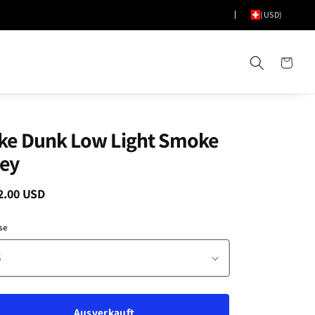
(USD)
Warenkorb
ke Dunk Low Light Smoke
ey
maler
2.00 USD
Ausverkauft
is
se
Ausverkauft