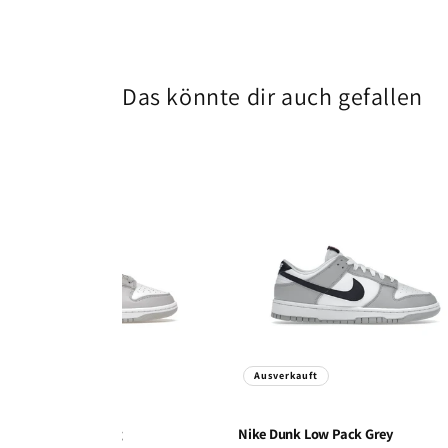
Das könnte dir auch gefallen
sverkauft
Ausverkauft
Dunk Low Grey Fog
Nike
Dunk Low Pack Grey