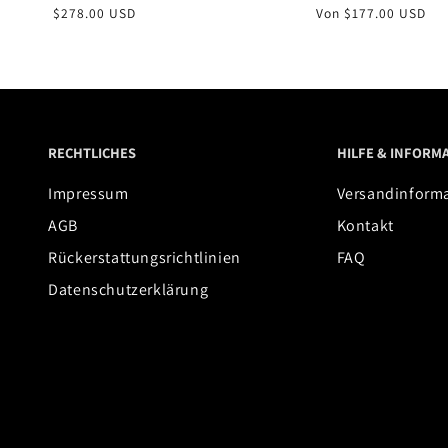
Normaler
$278.00 USD
Normaler
Von $177.00 USD
Preis
Preis
RECHTLICHES
HILFE & INFORM
Impressum
Versandinform
AGB
Kontakt
Rückerstattungsrichtlinien
FAQ
Datenschutzerklärung