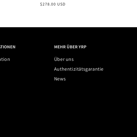
Normaler
$278.00 USD
Normale
Von $202
Preis
Preis
ATIONEN
MEHR ÜBER YRP
ation
Über uns
Authentizitätsgarantie
News