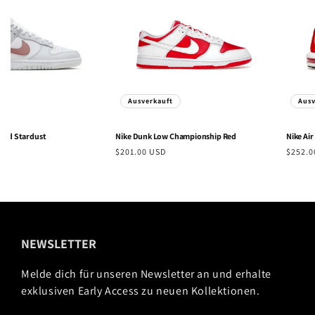
t
Ausverkauft
Ausv
ed Stardust
Nike
Dunk Low Championship Red
Nike
Air 
Normaler
$201.00 USD
Normal
$252.0
Preis
Preis
NEWSLETTER
Melde dich für unseren Newsletter an und erhalte
exklusiven Early Access zu neuen Kollektionen.