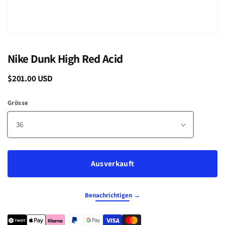
Nike Dunk High Red Acid
Normaler
$201.00 USD
Ausverkauft
Preis
Grösse
Ausverkauft
Benachrichtigen →