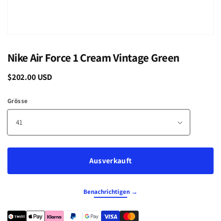
Nike Air Force 1 Cream Vintage Green
Normaler
$202.00 USD
Ausverkauft
Preis
Grösse
Ausverkauft
Benachrichtigen →